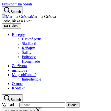
Preskočiť na obsah
Search
Martina Grňová
Jedlo, láska a život
Menu
Recepty
Hlavné jedlá
Sladkosti
Raňajky
Šaláty
Polievky
Homemade
Zo života
mandlove
Moje obľúbené
Ingrediencie
O mne
Kontakt
Search
Vyhľadať: