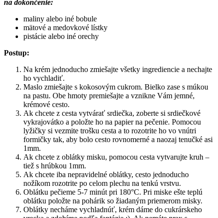
na dokončenie:
maliny alebo iné bobule
mätové a medovkové lístky
pistácie alebo iné orechy
Postup:
Na krém jednoducho zmiešajte všetky ingrediencie a nechajte
ho vychladiť.
Maslo zmiešajte s kokosovým cukrom. Bielko zase s múkou
na pastu. Obe hmoty premiešajte a vznikne Vám jemné,
krémové cesto.
Ak chcete z cesta vytvárať srdiečka, zoberte si srdiečkové
vykrajovátko a položte ho na papier na pečenie. Pomocou
lyžičky si vezmite trošku cesta a to rozotrite ho vo vnútri
formičky tak, aby bolo cesto rovnomerné a naozaj tenučké asi
1mm.
Ak chcete z oblátky misku, pomocou cesta vytvarujte kruh –
tiež s hrúbkou 1mm.
Ak chcete iba nepravidelné oblátky, cesto jednoducho
nožíkom rozotrite po celom plechu na tenkú vrstvu.
Oblátku pečieme 5-7 minút pri 180°C. Pri miske ešte teplú
oblátku položte na pohárik so žiadaným priemerom misky.
Oblátky necháme vychladnúť, krém dáme do cukrárskeho