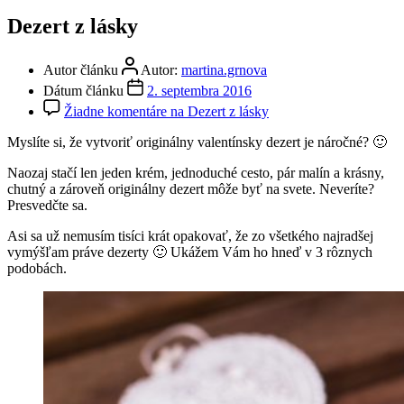
Dezert z lásky
Autor článku
Autor:
martina.grnova
Dátum článku
2. septembra 2016
Žiadne komentáre
na Dezert z lásky
Myslíte si, že vytvoriť originálny valentínsky dezert je náročné? 🙂
Naozaj stačí len jeden krém, jednoduché cesto, pár malín a krásny,
chutný a zároveň originálny dezert môže byť na svete. Neveríte?
Presvedčte sa.
Asi sa už nemusím tisíci krát opakovať, že zo všetkého najradšej
vymýšľam práve dezerty 🙂 Ukážem Vám ho hneď v 3 rôznych
podobách.