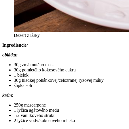
Dezert z lásky
Ingrediencie
:
oblátka:
30g zmäknutého masla
30g pomletého kokosového cukru
1 bielok
30g hladkej pohánkovej/celozrnnej ryžovej múky
štipka soli
krém:
250g mascarpone
1 lyžica agátového medu
1/2 vanilkového struku
2 lyžice vody/kokosového mlieka