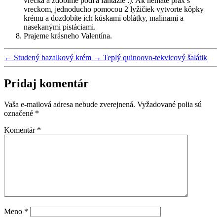
vrecka a zdobíme podľa fantázie :). Ak nemáte prax s
vreckom, jednoducho pomocou 2 lyžičiek vytvorte kôpky
krému a dozdobíte ich kúskami oblátky, malinami a
nasekanými pistáciami.
Prajeme krásneho Valentína.
←
Studený bazalkový krém
→
Teplý quinoovo-tekvicový šalátik
Pridaj komentár
Vaša e-mailová adresa nebude zverejnená.
Vyžadované polia sú
označené
*
Komentár
*
Meno
*