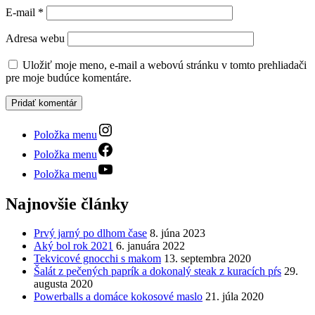
E-mail
*
Adresa webu
Uložiť moje meno, e-mail a webovú stránku v tomto prehliadači
pre moje budúce komentáre.
Položka menu
Položka menu
Položka menu
Najnovšie články
Prvý jarný po dlhom čase
8. júna 2023
Aký bol rok 2021
6. januára 2022
Tekvicové gnocchi s makom
13. septembra 2020
Šalát z pečených paprík a dokonalý steak z kuracích pŕs
29.
augusta 2020
Powerballs a domáce kokosové maslo
21. júla 2020