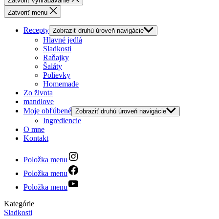
Zatvoriť vyhľadávanie
Zatvoriť menu
Recepty
Zobraziť druhú úroveň navigácie
Hlavné jedlá
Sladkosti
Raňajky
Šaláty
Polievky
Homemade
Zo života
mandlove
Moje obľúbené
Zobraziť druhú úroveň navigácie
Ingrediencie
O mne
Kontakt
Položka menu
Položka menu
Položka menu
Kategórie
Sladkosti