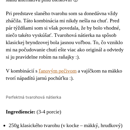
Pri predstave slaného tvarohu som sa donedávna vždy
zháčila. Táto kombinácia mi nikdy nešla na chuť. Pred
pár týždňami som si však povedala, že by bolo vhodné,
niečo takéto vyskúšať. Tvarohová nátierka na spôsob
klasickej bryndzovej bola jasnou voľbou. To, čo vzniklo
mi na počudovanie chutí ešte viac ako originál a odvtedy
si ju pravidelne robím na raňajky :).
V kombinácií s
ľanovým pečivom
a vajíčkom na mäkko
tvorí nápadítú jarnú pochúťku :).
Perfektná tvarohová nátierka
Ingrediencie:
(3-4 porcie)
250g klasického tvarohu (v kocke – mäkký, hrudkový)