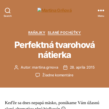
Martina
Search
Menu
Grňová
Kategórie
RAŇAJKY
SLANÉ POCHÚŤKY
Perfektná tvarohová
nátierka
Autor:
martina.grnova
28. apríla 2015
Autor
Dátum
článku
článku
na
Žiadne komentáre
Perfektná
tvarohová
nátierka
Keďže sa dnes nepapá mäsko, ponúkame Vám úžasnú
slanú alternatívu plnú bielkovín 🙂