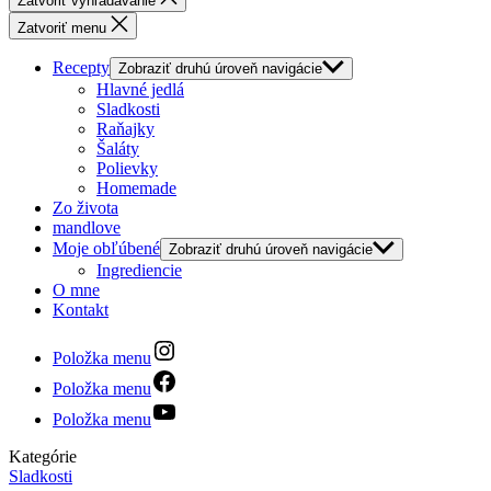
Zatvoriť vyhľadávanie
Zatvoriť menu
Recepty
Zobraziť druhú úroveň navigácie
Hlavné jedlá
Sladkosti
Raňajky
Šaláty
Polievky
Homemade
Zo života
mandlove
Moje obľúbené
Zobraziť druhú úroveň navigácie
Ingrediencie
O mne
Kontakt
Položka menu
Položka menu
Položka menu
Kategórie
Sladkosti