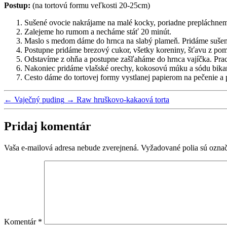
Postup:
(na tortovú formu veľkosti 20-25cm)
Sušené ovocie nakrájame na malé kocky, poriadne prepláchne
Zalejeme ho rumom a necháme stáť 20 minút.
Maslo s medom dáme do hrnca na slabý plameň. Pridáme sušené
Postupne pridáme brezový cukor, všetky koreniny, šťavu z pom
Odstavíme z ohňa a postupne zašľaháme do hrnca vajíčka. Pracu
Nakoniec pridáme vlašské orechy, kokosovú múku a sódu bika
Cesto dáme do tortovej formy vystlanej papierom na pečenie a
←
Vaječný puding
→
Raw hruškovo-kakaová torta
Pridaj komentár
Vaša e-mailová adresa nebude zverejnená.
Vyžadované polia sú ozna
Komentár
*