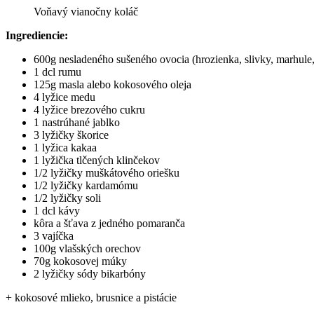
Voňavý vianočny koláč
Ingrediencie:
600g nesladeného sušeného ovocia (hrozienka, slivky, marhule,
1 dcl rumu
125g masla alebo kokosového oleja
4 lyžice medu
4 lyžice brezového cukru
1 nastrúhané jablko
3 lyžičky škorice
1 lyžica kakaa
1 lyžička tlčených klinčekov
1/2 lyžičky muškátového oriešku
1/2 lyžičky kardamómu
1/2 lyžičky soli
1 dcl kávy
kôra a šťava z jedného pomaranča
3 vajíčka
100g vlašských orechov
70g kokosovej múky
2 lyžičky sódy bikarbóny
+ kokosové mlieko, brusnice a pistácie