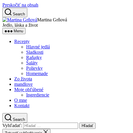
Preskočiť na obsah
Search
Martina Grňová
Jedlo, láska a život
Menu
Recepty
Hlavné jedlá
Sladkosti
Raňajky
Šaláty
Polievky
Homemade
Zo života
mandlove
Moje obľúbené
Ingrediencie
O mne
Kontakt
Search
Vyhľadať: