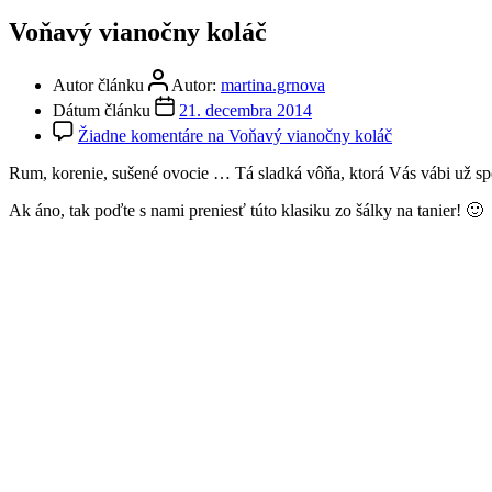
Voňavý vianočny koláč
Autor článku
Autor:
martina.grnova
Dátum článku
21. decembra 2014
Žiadne komentáre
na Voňavý vianočny koláč
Rum, korenie, sušené ovocie … Tá sladká vôňa, ktorá Vás vábi už sp
Ak áno, tak poďte s nami preniesť túto klasiku zo šálky na tanier! 🙂