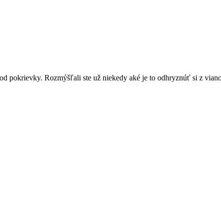
od pokrievky. Rozmýšľali ste už niekedy aké je to odhryznúť si z via