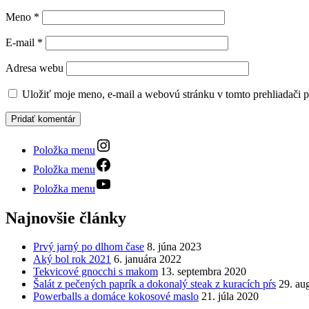
Meno
*
E-mail
*
Adresa webu
Uložiť moje meno, e-mail a webovú stránku v tomto prehliadači 
Položka menu
Položka menu
Položka menu
Najnovšie články
Prvý jarný po dlhom čase
8. júna 2023
Aký bol rok 2021
6. januára 2022
Tekvicové gnocchi s makom
13. septembra 2020
Šalát z pečených paprík a dokonalý steak z kuracích pŕs
29. au
Powerballs a domáce kokosové maslo
21. júla 2020